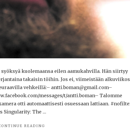
 syöksyä kuolemaansa eilen aamukahvilla. Hän siirtyy
erjantaina takaisin töihin. Jos ei, viimeistään alkuviikos
 seuraavilla vehkeillä:– antti.boman@gmail.com–
www.facebook.com/messages/t/antti.boman– Talomme
mera otti automaattisesti osuessaan lattiaan. #nofilte
 Singularity: The …
"AN
CONTINUE READING