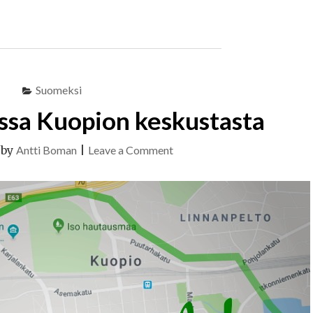
ASSISTED
SUICIDE,
BY
YOURS
TRULY"
Suomeksi
ssa Kuopion keskustasta
on
|
by
Antti Boman
|
Leave a Comment
Työtila
hakusessa
Kuopion
keskustasta