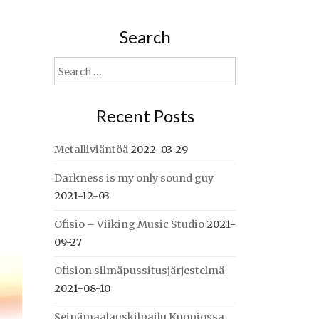
Search
Search
for:
Recent Posts
Metalliviäntöä
2022-03-29
Darkness is my only sound guy
2021-12-03
Ofisio – Viiking Music Studio
2021-
09-27
Ofision silmäpussitusjärjestelmä
2021-08-10
Seinämaalauskilpailu Kuopiossa