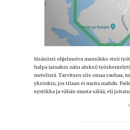
Sisäsiisti ohjelmoiva muusikko etsii työ
halpa (ainakin näin aluksi) työskentelytil
metelistä. Tarvitsen siis omaa rauhaa, mu
yksinkin, jos tilaan ei muita mahdu. Paik
syntikka ja vähän muuta sälää, eli joitain