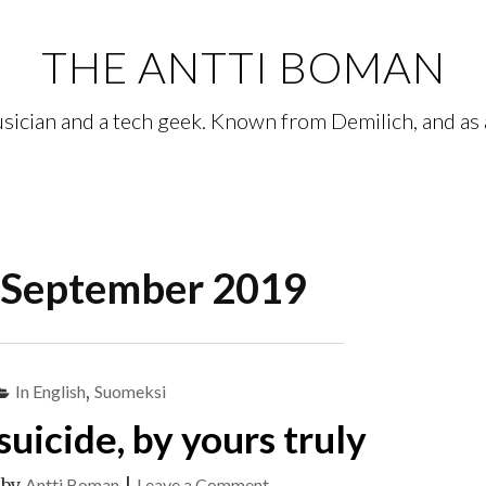
THE ANTTI BOMAN
sician and a tech geek. Known from Demilich, and as a 
September 2019
In English
,
Suomeksi
suicide, by yours truly
on
|
by
Antti Boman
|
Leave a Comment