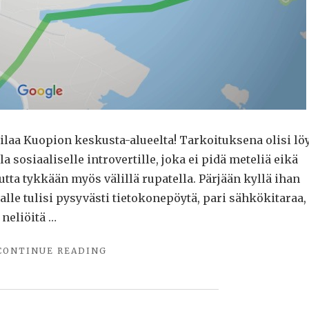
tilaa Kuopion keskusta-alueelta! Tarkoituksena olisi lö
a sosiaaliselle introvertille, joka ei pidä meteliä eikä
tta tykkään myös välillä rupatella. Pärjään kyllä ihan
alle tulisi pysyvästi tietokonepöytä, pari sähkökitaraa,
 neliöitä …
"TYÖTILA
CONTINUE READING
HAKUSESSA
KUOPION
KESKUSTASTA"