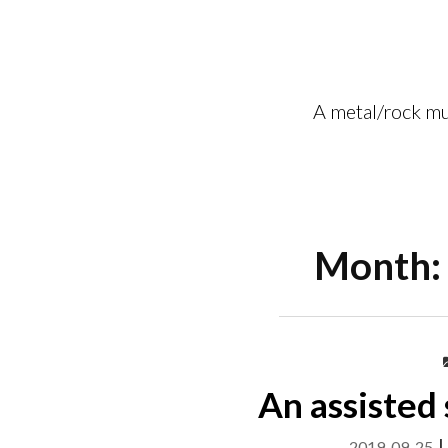
Skip
to
content
A metal/rock mu
Menu
Month:
An assisted 
2019-09-25