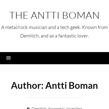
Skip
to
THE ANTTI BOMAN
content
A metal/rock musician and a tech geek. Known from
Demilich, and as a fantastic lover.
Menu
Author:
Antti Boman
Demilich
,
Suomeksi
,
Investing