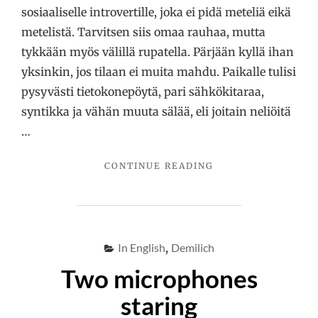
sosiaaliselle introvertille, joka ei pidä meteliä eikä
metelistä. Tarvitsen siis omaa rauhaa, mutta
tykkään myös välillä rupatella. Pärjään kyllä ihan
yksinkin, jos tilaan ei muita mahdu. Paikalle tulisi
pysyvästi tietokonepöytä, pari sähkökitaraa,
syntikka ja vähän muuta sälää, eli joitain neliöitä
…
"TYÖTILA
CONTINUE READING
HAKUSESSA
KUOPION
KESKUSTASTA"
In English
,
Demilich
Two microphones
staring