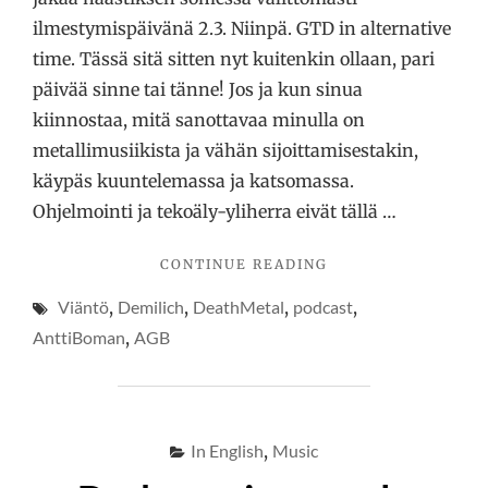
ilmestymispäivänä 2.3. Niinpä. GTD in alternative
time. Tässä sitä sitten nyt kuitenkin ollaan, pari
päivää sinne tai tänne! Jos ja kun sinua
kiinnostaa, mitä sanottavaa minulla on
metallimusiikista ja vähän sijoittamisestakin,
käypäs kuuntelemassa ja katsomassa.
Ohjelmointi ja tekoäly-yliherra eivät tällä …
"METALLIVIÄNTÖÄ
CONTINUE READING
Viäntö
,
Demilich
,
DeathMetal
,
podcast
,
AnttiBoman
,
AGB
In English
,
Music