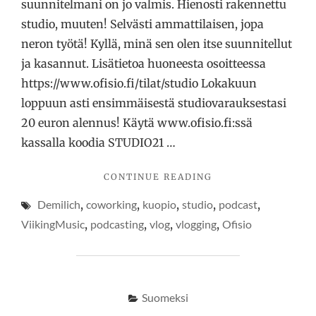
suunnitelmani on jo valmis. Hienosti rakennettu
studio, muuten! Selvästi ammattilaisen, jopa
neron työtä! Kyllä, minä sen olen itse suunnitellut
ja kasannut. Lisätietoa huoneesta osoitteessa
https://www.ofisio.fi/tilat/studio Lokakuun
loppuun asti ensimmäisestä studiovarauksestasi
20 euron alennus! Käytä www.ofisio.fi:ssä
kassalla koodia STUDIO21 …
"OFISIO
CONTINUE READING
–
Demilich
,
coworking
,
kuopio
,
studio
,
podcast
,
VIIKING
MUSIC
ViikingMusic
,
podcasting
,
vlog
,
vlogging
,
Ofisio
STUDIO"
Suomeksi