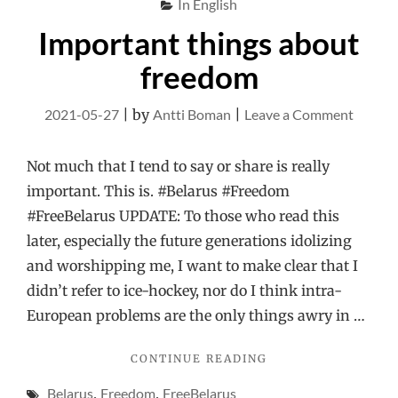
In English
Important things about
freedom
on
2021-05-27
|
by
Antti Boman
|
Leave a Comment
Import
things
Not much that I tend to say or share is really
about
important. This is. #Belarus #Freedom
freedo
#FreeBelarus UPDATE: To those who read this
later, especially the future generations idolizing
and worshipping me, I want to make clear that I
didn’t refer to ice-hockey, nor do I think intra-
European problems are the only things awry in …
"IMPORTANT
CONTINUE READING
THINGS
Belarus
,
Freedom
,
FreeBelarus
ABOUT