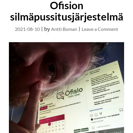
Ofision
silmäpussitusjärjestelmä
on
2021-08-10
|
by
Antti Boman
|
Leave a Comment
Ofision
silmäpu