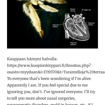
Kauppaan hämyni halvalla:
https://www.kuopionkirppari.fi/ilmoitus.php?
osasto=myydaan&i=1719370&t=Tarantelloja%20terraa
To everyone that’s been wondering if I’m alive:
Apparently I am. If you feel special due to me
ignoring you, don’t. I’ve ignored everyone. I’ll try
to tell you more about nasal surgeries,
neurogenetic disorders, mold in houses, etc., if I