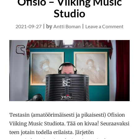
Ofisio – Viiking Music
Studio
on
2021-09-27
|
by
Antti Boman
|
Leave a Comment
Ofisio
–
Viiking
Music
Studio
Testasin (amatöörimäisesti ja pikaisesti) Ofision
Viiking Music Studiota. Tää on kivaa! Seuraavaksi
teen jotain todella erilaista. Järjetön