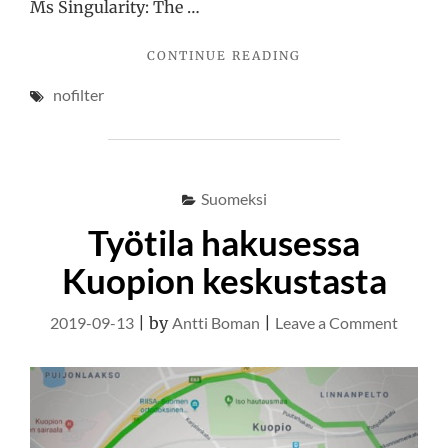
Ms Singularity: The …
"AN
CONTINUE READING
ASSISTED
nofilter
SUICIDE,
BY
YOURS
TRULY"
Suomeksi
Työtila hakusessa
Kuopion keskustasta
on
2019-09-13
|
by
Antti Boman
|
Leave a Comment
Työtila
hakuse
Kuopi
keskus