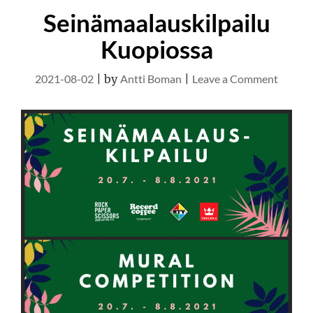
Seinämaalauskilpailu
Kuopiossa
on
2021-08-02
|
by
Antti Boman
|
Leave a Comment
Seinäma
Kuopio