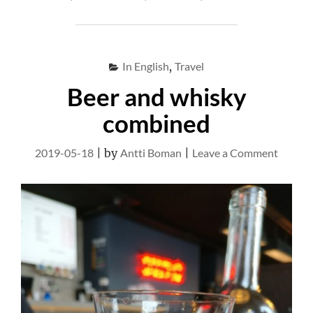
In English
,
Travel
Beer and whisky
combined
on
2019-05-18
|
by
Antti Boman
|
Leave a Comment
Beer
and
whisky
combin