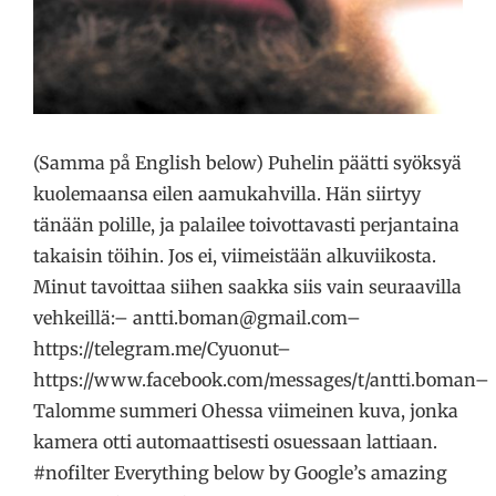
(Samma på English below) Puhelin päätti syöksyä
kuolemaansa eilen aamukahvilla. Hän siirtyy
tänään polille, ja palailee toivottavasti perjantaina
takaisin töihin. Jos ei, viimeistään alkuviikosta.
Minut tavoittaa siihen saakka siis vain seuraavilla
vehkeillä:– antti.boman@gmail.com–
https://telegram.me/Cyuonut–
https://www.facebook.com/messages/t/antti.boman–
Talomme summeri Ohessa viimeinen kuva, jonka
kamera otti automaattisesti osuessaan lattiaan.
#nofilter Everything below by Google’s amazing