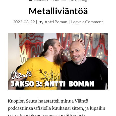
Metalliviäntöä
on
2022-03-29
|
by
Antti Boman
|
Leave a Comment
Metalli
Kuopion Seutu haastatteli minua Viäntö
podcastiinsa Ofisiolla kuukausi sitten, ja lupailin
jakaa haastiksen somessa välittömästi