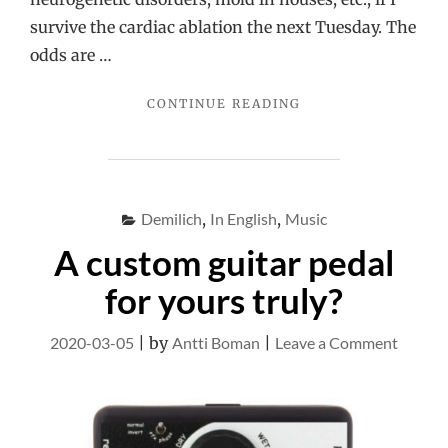
survive the cardiac ablation the next Tuesday. The
odds are …
"TARANTULAS
CONTINUE READING
AND
CARDIAC
ABLATIONS"
Demilich
,
In English
,
Music
A custom guitar pedal
for yours truly?
on
2020-03-05
|
by
Antti Boman
|
Leave a Comment
A
custom
guitar