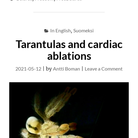
FREEDOM"
In English
,
Suomeksi
Tarantulas and cardiac
ablations
on
2021-05-12
|
by
Antti Boman
|
Leave a Comment
Tarantu
and
cardiac
ablatio