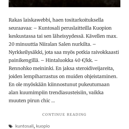
Rakas laiskawebbi, haen tositarkoituksella
seuraavaa: – Kuntosali peruslaitteilla Kuopion
keskustassa tai sen läheisyydessä. Kävellen max.
20 minuuttia Niiralan Salen nurkilta. –
Nyrkkeilysäkki, jota saa myös potkia raivokkaasti
painikengillä. – Hintaluokka 40 €/kk. –
Rennohko meininki. En jaksa steroidiveijareita,
joiden lempiharrastus on muiden ohjeistaminen.
En ole myöskään kiinnostunut pukeutumaan
alan kuumimpiin trendiasusteisiin, vaikka
muuten pirun chic …
"SAISINKO
CONTINUE READING
YHDEN
kuntosali
,
kuopio
KUNTOSALIN