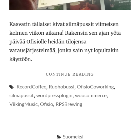
Kasvatin tällaiset kivat silmäpussit viimeisen
kolmen viikon aikana! Rakensin sen ajan yötä
päivää Ofisiolle heidän tilojensa
varausjärjestelmää, jonka sain nyt lopultakin
käyttöön.
"OFISION
CONTINUE READING
SILMÄPUSSITUSJÄ
RecordCoffee
,
Ruohobussi
,
OfisioCoworking
,
silmäpussit
,
wordpressplugin
,
woocommerce
,
ViikingMusic
,
Ofisio
,
RPSBrewing
Suomeksi