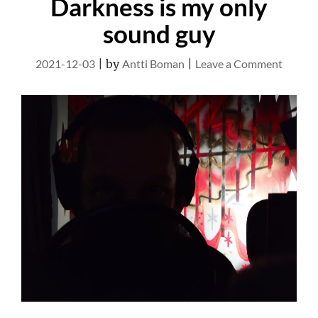
Darkness is my only
sound guy
on
2021-12-03
|
by
Antti Boman
|
Leave a Comment
Darkne
is
my
only
sound
guy