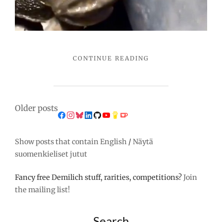
"IT
CONTINUE READING
SEEMS
I
HAVE
COMPETITION."
Posts
Older posts
navigation
Show posts that contain English
/
Näytä
suomenkieliset jutut
Fancy free Demilich stuff, rarities, competitions?
Join
the mailing list!
Search