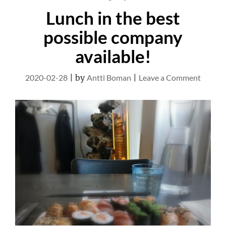
Lunch in the best
possible company
available!
on
2020-02-28
|
by
Antti Boman
|
Leave a Comment
Lunch
in
the
best
possibl
compa
availab