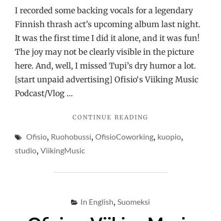
I recorded some backing vocals for a legendary
Finnish thrash act’s upcoming album last night.
It was the first time I did it alone, and it was fun!
The joy may not be clearly visible in the picture
here. And, well, I missed Tupi’s dry humor a lot.
[start unpaid advertising] Ofisio‘s Viiking Music
Podcast/Vlog …
"DARKNESS
CONTINUE READING
IS
Ofisio
,
Ruohobussi
,
OfisioCoworking
,
kuopio
,
MY
ONLY
studio
,
ViikingMusic
SOUND
GUY"
In English
,
Suomeksi