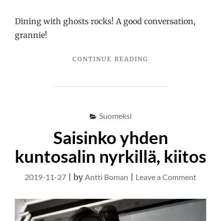
Dining with ghosts rocks! A good conversation,
grannie!
"LUNCH
CONTINUE READING
IN
THE
BEST
POSSIBLE
COMPANY
Suomeksi
AVAILABLE!"
Saisinko yhden
kuntosalin nyrkillä, kiitos
on
2019-11-27
|
by
Antti Boman
|
Leave a Comment
Saisink
yhden
kuntos