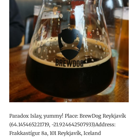
Paradox Islay, yummy! Place: BrewDog Reykjavík
(64.145465221719, -21.924642507933)Address:
Frakkastígur 8a, 101 Reykjavík, Iceland