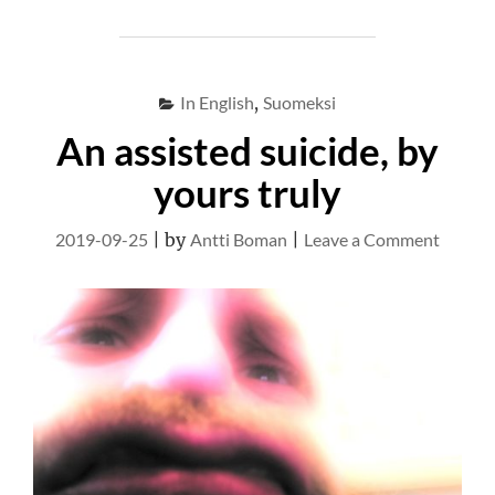
NYRKILLÄ,
KIITOS"
In English
,
Suomeksi
An assisted suicide, by
yours truly
on
2019-09-25
|
by
Antti Boman
|
Leave a Comment
An
assiste
suicide,
by
yours
truly