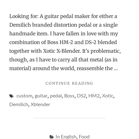
Looking for: A guitar pedal maker for either a
Demilich branded distortion pedal or a single
handmade item. I have fallen in love with my
combination of Boss HM-2 and DS-2 blended
together with Xotic X-Blender. It’s problematic,
though, as I have to carry all that metal (as in
material) around the world, reassemble the …
"A
CONTINUE READING
CUSTOM
custom
,
guitar
,
pedal
,
Boss
,
DS2
,
HM2
,
Xotic
,
GUITAR
PEDAL
Demilich
,
Xblender
FOR
YOURS
TRULY?"
In English
,
Food