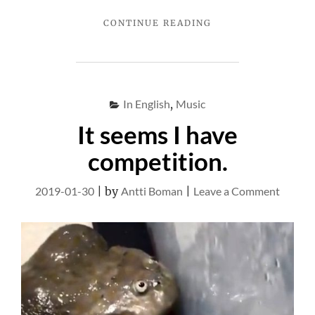
"BEER
CONTINUE READING
AND
WHISKY
COMBINED"
In English
,
Music
It seems I have
competition.
on
2019-01-30
|
by
Antti Boman
|
Leave a Comment
It
seems
I
have
competi