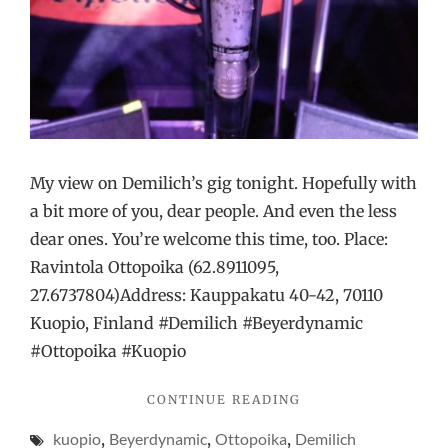
My view on Demilich’s gig tonight. Hopefully with
a bit more of you, dear people. And even the less
dear ones. You’re welcome this time, too. Place:
Ravintola Ottopoika (62.8911095,
27.6737804)Address: Kauppakatu 40-42, 70110
Kuopio, Finland #Demilich #Beyerdynamic
#Ottopoika #Kuopio
"TWO
CONTINUE READING
MICROPHONES
kuopio
,
Beyerdynamic
,
Ottopoika
,
Demilich
STARING"